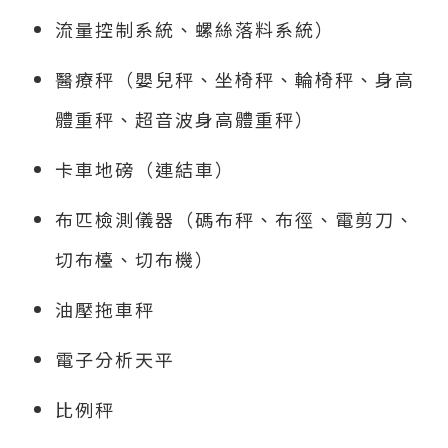
流量控制系統、螺絲落料系統）
醫療秤（嬰兒秤、坐椅秤、輪椅秤、身高
體重秤、超音波身高體重秤）
卡車地磅（連結車）
布匹檢測儀器（碼布秤、布徑、電剪刀、
切布檯、切布機）
油壓拖車秤
電子分析天平
比例秤