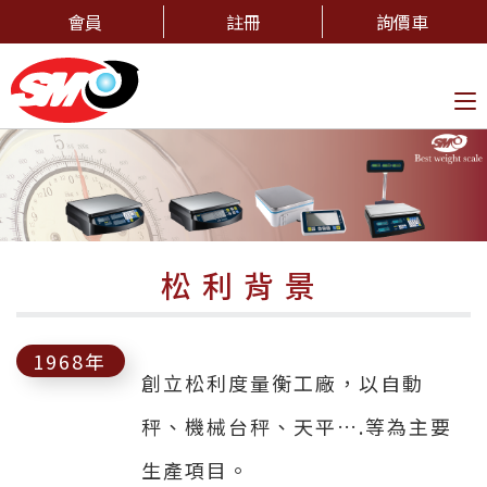
會員
註冊
詢價車
To
na
松利背景
1968年
創立松利度量衡工廠，以自動
秤、機械台秤、天平….等為主要
生產項目。