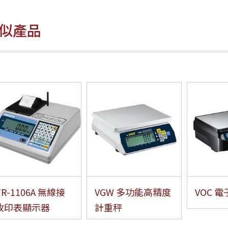
似產品
TR-1106A 無線接
VGW 多功能高精度
VOC 
收印表顯示器
計重秤