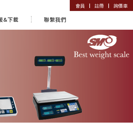
會員
註冊
詢價車
援&下載
聯繫我們