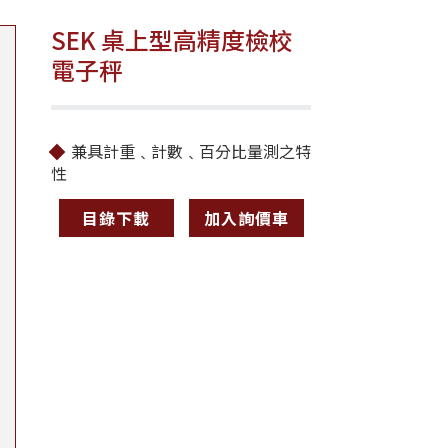
SEK 桌上型高精度檢校
電子秤
兼具計重﹑計數﹑百分比量測之特
性
目錄下載
加入詢價車