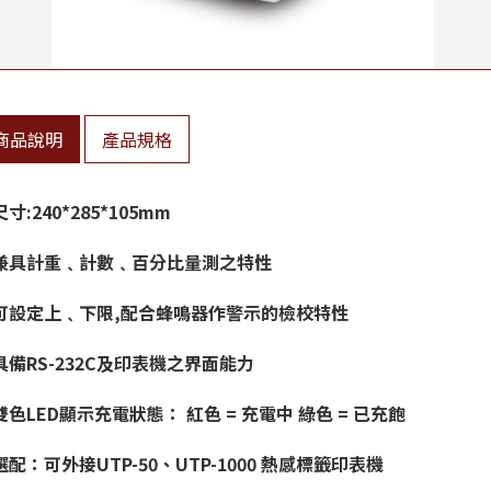
商品說明
產品規格
尺寸:240*285*105mm
兼具計重﹑計數﹑百分比量測之特性
可設定上﹑下限,配合蜂鳴器作警示的檢校特性
具備RS-232C及印表機之界面能力
雙色LED顯示充電狀態： 紅色 = 充電中 綠色 = 已充飽
選配：可外接UTP-50、UTP-1000 熱感標籤印表機