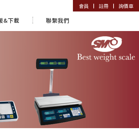
會員
註冊
詢價車
援&下載
聯繫我們