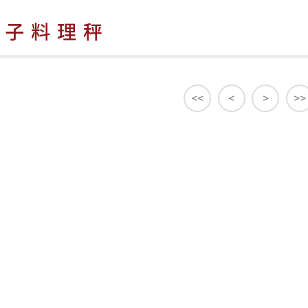
電子料理秤
<<
<
>
>>