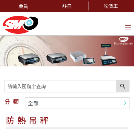
會員
註冊
詢價車
To
na
分類
全部
防熱吊秤