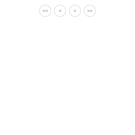
<<
<
>
>>